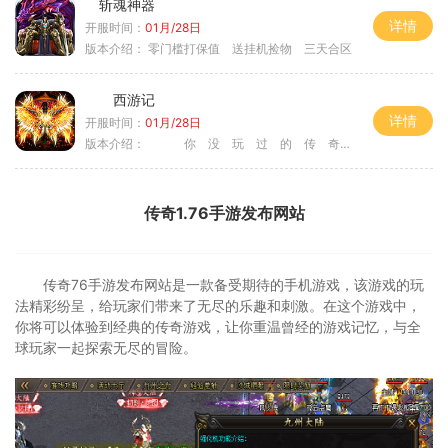
斩魂神器
详情
开服时间：
01月/28日
版本介绍：
零门槛打保值 送挂机捡物 三天合区
西游记
详情
开服时间：
01月/28日
版本介绍：
你 没 玩 过 的 传 奇
传奇1.76手游发布网站
传奇76手游发布网站是一款备受期待的手机游戏，该游戏的玩
法精彩纷呈，给玩家们带来了无尽的乐趣和刺激。在这个游戏中，
你将可以体验到经典的传奇游戏，让你重温曾经的游戏记忆，与全
球玩家一起探索无尽的冒险。