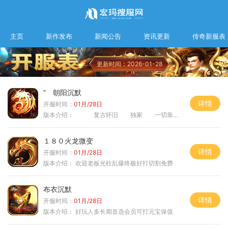
主页
新作发布
新闻公告
资讯更新
传奇新服表
更新时间：2026-01-28
“ 朝阳沉默
详情
开服时间：
01月/28日
版本介绍：
复古怀旧 独家 一切靠打
１８０火龙微变
详情
开服时间：
01月/28日
版本介绍：
欢迎老板光柱乱爆终极好打切割免费
布衣沉默
详情
开服时间：
01月/28日
版本介绍：
好玩人多长期首选会员可打元宝保值