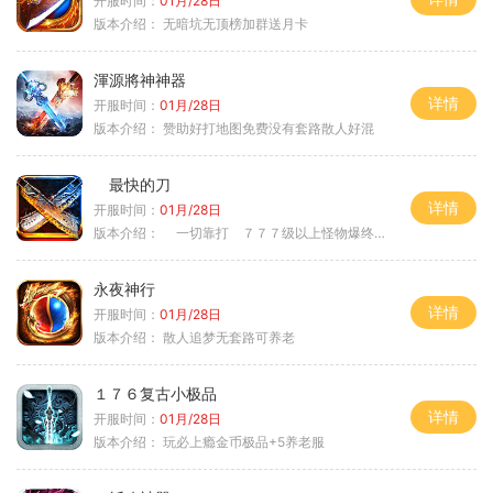
开服时间：
01月/28日
版本介绍：
无暗坑无顶榜加群送月卡
渾源將神神器
详情
开服时间：
01月/28日
版本介绍：
赞助好打地图免费没有套路散人好混
最快的刀
详情
开服时间：
01月/28日
版本介绍：
一切靠打 ７７７级以上怪物爆终极
永夜神行
详情
开服时间：
01月/28日
版本介绍：
散人追梦无套路可养老
１７６复古小极品
详情
开服时间：
01月/28日
版本介绍：
玩必上瘾金币极品+5养老服