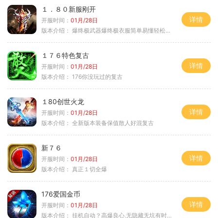
１．８０新服刚开
详情
开服时间：
01月/28日
版本介绍：
爆终极武器爆终极衣服简单易懂轻松满级
１７６特色复古
详情
开服时间：
01月/28日
版本介绍：
176你没玩过的复古
１80创世火龙
详情
开服时间：
01月/28日
版本介绍：
全新版本装备保值散人好混复古
新７６
详情
开服时间：
01月/28日
版本介绍：
真正１切全爆
176爱国金币
详情
开服时间：
01月/28日
版本介绍：
挂机自动？高爆良心.无隐藏无坑有时间就是