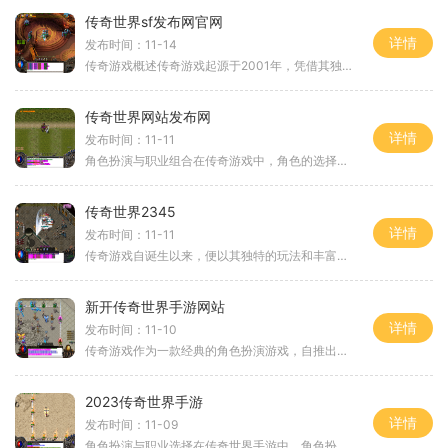
传奇世界sf发布网官网
详情
发布时间：11-14
传奇游戏概述传奇游戏起源于2001年，凭借其独特的角色扮演玩法和丰富的地图设计，迅速成为了网络游戏的经典之作。游戏中，玩家可以选择不同的职业，完成任务、打怪、升级，与其他玩家组队冒险，或者加入行会共同挑战强敌。传奇游戏不仅是对玩家操作技巧的
传奇世界网站发布网
详情
发布时间：11-11
角色扮演与职业组合在传奇游戏中，角色的选择是影响游戏体验的重要因素之一。玩家可以根据自己的兴趣和玩法风格选择不同的职业，如战士、法师和道士等。每个职业都有其独特的技能和特点，战士以高生命值和强大的物理攻击著称，法师则以远程魔法攻击和高爆发力
传奇世界2345
详情
发布时间：11-11
传奇游戏自诞生以来，便以其独特的玩法和丰富的剧情吸引了大量玩家。作为一种角色扮演游戏，玩家可以创建自己的角色，选择不同的职业，体验战斗、探索和社交的乐趣。在传奇世界2345中，玩家不仅能享受经典的游戏玩法，还能感受到全新的挑战与刺激。职业选
新开传奇世界手游网站
详情
发布时间：11-10
传奇游戏作为一款经典的角色扮演游戏，自推出以来便风靡一时。它不仅拥有丰富的游戏剧情，还有多样化的职业选择，玩家可以选择战士、法师或道士等职业，每个职业都有独特的技能和玩法。传奇游戏的核心在于团队合作与PK对抗，玩家需要通过组队打怪、刷副本来
2023传奇世界手游
详情
发布时间：11-09
角色扮演与职业选择在传奇世界手游中，角色扮演是游戏的核心玩法之一。玩家可以选择不同的职业，每个职业都有其独特的技能和特点。游戏中主要有战士、法师和道士三大职业战士：近战攻击能力强，耐打且能吸引敌人的仇恨，是团队中的坦克角色。法师：擅长远程魔