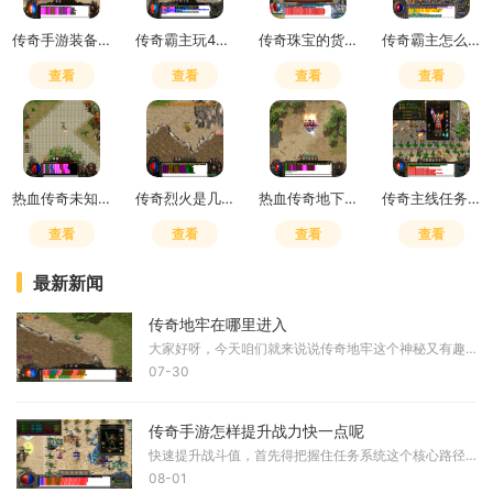
传奇手游装备带技能的有哪些
传奇霸主玩400天心得
传奇珠宝的货品怎么样
传奇霸主怎么给装备升星
查看
查看
查看
查看
热血传奇未知暗殿怎么走图解
传奇烈火是几倍攻击的装备啊
热血传奇地下收购商人
传奇主线任务与卫家老板对好内容
查看
查看
查看
查看
最新新闻
传奇地牢在哪里进入
大家好呀，今天咱们就来说说传奇地牢这个神秘又有趣的地方到底该从哪里进入。对于很多热爱冒险的小伙伴们来说，找到地牢入口可是开展一段精彩旅程的第一步，所以咱们一步步来
07-30
传奇手游怎样提升战力快一点呢
快速提升战斗值，首先得把握住任务系统这个核心路径。日常的主线剧情推进不仅能带来丰厚的经验收益，更会解锁各类基础能力系统，记得优先把每日的悬赏任务清空，那些隐藏在支
08-01