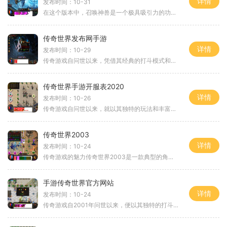
详情
发布时间：10-31
在这个版本中，召唤神兽是一个极具吸引力的功能。玩家不仅可以与其他角色组队，还能召唤强大的神兽来助战。这些神兽各具特色，能够为战斗提供额外的伤害输出和控制能力，成为玩家在关键时刻的得力助手。顶赞系统为游戏增加了社交互动的乐趣。玩家可以通过互相
传奇世界发布网手游
详情
发布时间：10-29
传奇游戏自问世以来，凭借其经典的打斗模式和丰富的职业选择赢得了大量粉丝。游戏中，玩家可以选择战士、法师和道士等多种职业，每个职业都有其独特的技能和玩法。战士以高攻击和防御见长，法师则擅长远程输出和群体伤害，而道士则是团队中的辅助角色，能够为
传奇世界手游开服表2020
详情
发布时间：10-26
传奇游戏自问世以来，就以其独特的玩法和丰富的游戏内容深受玩家喜爱。在这类游戏中，玩家可以通过角色扮演的方式，化身为各种职业的勇士，展开一段段惊险刺激的冒险旅程。传奇世界手游延续了这一传统，让玩家在手机上也能体验到昔日端游的精彩。游戏中，玩家
传奇世界2003
详情
发布时间：10-24
传奇游戏的魅力传奇世界2003是一款典型的角色扮演游戏（RPG），玩家在游戏中扮演不同的职业角色，通过完成任务、打怪升级来提升自身能力。游戏中共有多个职业可供选择，如战士、法师和道士。每个职业都有其独特的技能和玩法，使得游戏的战斗策略非常多
手游传奇世界官方网站
详情
发布时间：10-24
传奇游戏自2001年问世以来，便以其独特的打斗系统和多样的职业选择俘获了无数玩家的心。在手游传奇世界中，玩家可以体验到经典传奇的精髓，继承了端游的优良传统，同时融入了更多适合手机玩家的玩法设计。游戏中有三大主流职业：战士、法师和道士，每个职