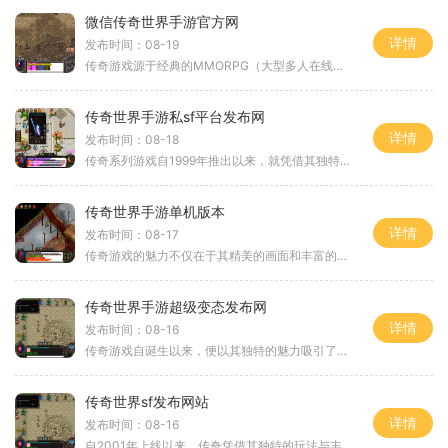
微信传奇世界手游官方网
详情
发布时间：08-19
传奇游戏源于经典的MMORPG（大型多人在线角色扮演游戏），凭借着其自由度高、社交性强和装备丰富的特点，赢得了大量玩家的喜爱。在这类游戏中，玩家可以选择不同的职业，进行角色扮演，展开冒险与战斗。在微信传奇世界中，游戏保留了传统传奇游戏的精髓
传奇世界手游私sf平台发布网
详情
发布时间：08-18
传奇系列游戏自1999年推出以来，就凭借其独特的玩法和深厚的背景故事，迅速在玩家中积累了庞大的粉丝群体。传奇世界手游则是在这一经典基础上进行的全面升级，力求为玩家提供更具沉浸感的游戏体验。游戏不仅保留了传统的战法道三大职业，还针对现代玩家的
传奇世界手游单机版本
详情
发布时间：08-17
传奇游戏的魅力不仅在于其精美的画面和丰富的剧情，更在于其独特的玩法。玩家可以选择不同的职业，如战士、法师和道士，每个职业都有独特的技能和特点。游戏的初期，玩家通过击杀怪物获取经验，提升角色等级，进而解锁更高级的技能和装备。随着等级的提高，玩
传奇世界手游超级变态发布网
详情
发布时间：08-16
传奇游戏自诞生以来，便以其独特的魅力吸引了无数玩家。游戏中的三大职业——战士、法师和道士，各具特色，形成了相互制约的平衡关系。这种职业间的互动，促使玩家在团队合作中寻找最佳策略。尤其是在传奇世界手游超级变态发布网中，职业平衡被进一步优化，玩
传奇世界sf发布网站
详情
发布时间：08-16
自2001年上线以来，传奇凭借其独特的玩法与丰富的剧情，迅速吸引了大量玩家。游戏以其开放的世界观和自由度高的玩法而闻名，玩家可以选择不同的职业，如战士、法师、道士等，每个职业都有其独特的技能和特点。这种角色扮演的元素让玩家在游戏中找到归属感