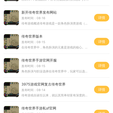
新开传奇世界发布网站
详情
发布时间：08-16
传奇游戏概述传奇游戏是一款角色扮演类游戏（RPG），玩家可以选择不同的职业，如战士、法师和道士，在广袤的游戏世界中冒险。游戏中的每个角色都有独特的技能和属性，玩家需要通过不断的战斗和探险来提升自己的等级，获取更强大的装备。在传奇游戏中，玩家
传奇世界版本
详情
发布时间：08-15
在传奇世界中，角色扮演的元素是游戏的核心。玩家可以选择战士、法师、道士等职业，每个职业都有独特的技能和属性。战士以其强大的近战攻击和防御能力著称，而法师则擅长使用魔法进行远程攻击，道士则在支持和治疗方面表现出色。这些职业的选择决定了玩家在游
传奇世界手游官网开服
详情
发布时间：08-15
角色扮演与职业选择在传奇世界中，玩家可以选择不同的职业进行角色扮演，主要包括战士、法师和道士。每个职业都有独特的技能与属性，战士以高攻击和防御见长，适合近战作战；法师则擅长魔法攻击，拥有强大的范围技能，适合群体战斗；道士则是一个辅助职业，能
3975游戏官网复古传奇世界
详情
发布时间：08-14
传奇游戏自诞生以来，就以其简单却富有深度的玩法吸引了无数玩家。在3975游戏官网复古传奇世界中，玩家将再次踏入一个充满挑战和冒险的奇幻世界。游戏不仅继承了传奇的经典元素，还在此基础上进行了全新优化，使得玩家能够体验到更加丰富的游戏内容和更为
传奇世界手游私sf官网