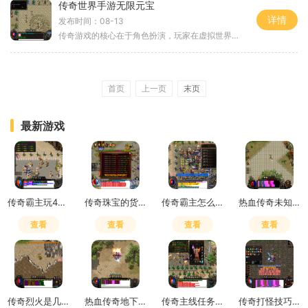
传奇世界手游无限元宝
详情
发布时间：08-13
传奇游戏的核心在于角色扮演，玩家在虚拟世界中化身为战士、法师或道士，进行各种冒险和战斗。游戏的自由度高，让玩家可以根据自己的喜好选择职业和发展方向。丰富的剧情和任务系统使得玩家始终能够保持新鲜感，不断探索新的挑战。5大技能系统在传奇世界手游
首页
上一页
末页
最新游戏
传奇霸主玩400天心得
传奇珠宝的货品怎么样
传奇霸主怎么给装备升星
热血传奇未知暗殿怎么走图解
查看
查看
查看
查看
传奇烈火是几倍攻击的装备啊
热血传奇地下收购商人
传奇主线任务与卫家老板对好内容
传奇打怪技巧大全图解