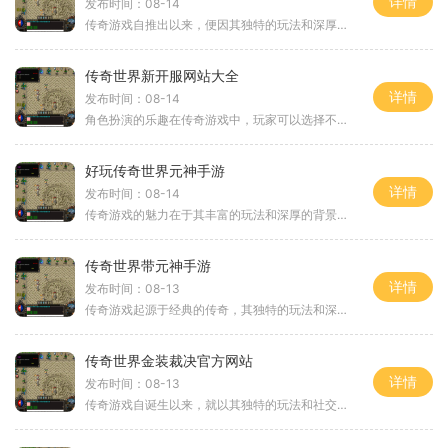
详情
发布时间：08-14
传奇游戏自推出以来，便因其独特的玩法和深厚的情怀吸引了无数玩家。它不仅仅是一款游戏，更是一代人的青春记忆。在这款游戏中，玩家可以选择不同的职业，进行角色扮演，体验到无数精彩的战斗和冒险。无论是战士、法师还是道士，每个职业都有其独特的技能和玩
传奇世界新开服网站大全
详情
发布时间：08-14
角色扮演的乐趣在传奇游戏中，玩家可以选择不同的角色，包括战士、法师和道士。每个职业都有其独特的技能和属性，玩家可以根据自己的喜好和游戏风格进行选择。战士以其强大的近战攻击和高防御能力著称，适合喜欢近身战斗的玩家；法师则拥有强大的法术攻击能力
好玩传奇世界元神手游
详情
发布时间：08-14
传奇游戏的魅力在于其丰富的玩法和深厚的背景故事。传奇世界元神手游秉承了这一传统，将经典的传奇元素与现代手游的便捷性相结合，创造出了一种全新的游戏体验。在这款游戏中，玩家可以选择不同的职业角色，如战士、法师和道士，各具特色，玩法各异。每个职业
传奇世界带元神手游
详情
发布时间：08-13
传奇游戏起源于经典的传奇，其独特的玩法和深厚的背景故事让玩家沉浸其中。传奇世界带元神手游继承了这一传统，将经典的元素与现代手机游戏的便捷性相结合，为玩家提供了一种全新的游戏体验。在这个虚拟的世界中，玩家将扮演不同的角色，与其他玩家一同探索、
传奇世界金装裁决官方网站
详情
发布时间：08-13
传奇游戏自诞生以来，就以其独特的玩法和社交元素深深吸引了玩家。玩家在游戏中可以选择不同的职业，进行角色扮演，体验不同的技能与战斗方式。游戏中的每一个角色都有其独特的背景故事和成长路径，玩家通过不断的冒险和挑战，逐步提升自己的角色实力。在传奇