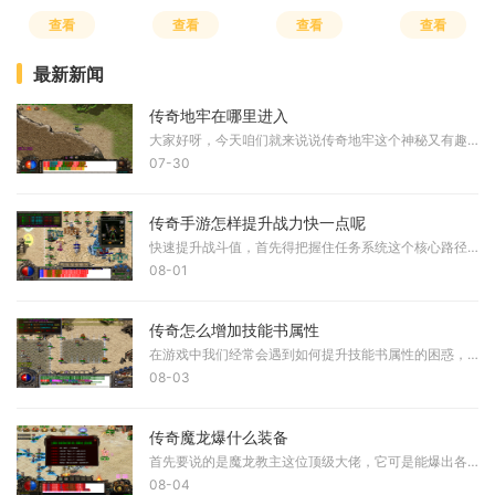
查看
查看
查看
查看
最新新闻
传奇地牢在哪里进入
大家好呀，今天咱们就来说说传奇地牢这个神秘又有趣的地方到底该从哪里进入。对于很多热爱冒险的小伙伴们来说，找到地牢入口可是开展一段精彩旅程的第一步，所以咱们一步步来
07-30
传奇手游怎样提升战力快一点呢
快速提升战斗值，首先得把握住任务系统这个核心路径。日常的主线剧情推进不仅能带来丰厚的经验收益，更会解锁各类基础能力系统，记得优先把每日的悬赏任务清空，那些隐藏在支
08-01
传奇怎么增加技能书属性
在游戏中我们经常会遇到如何提升技能书属性的困惑，掌握正确的方法能让我们的角色更加强大。首先需要了解技能书属性的提升与角色本身的成长息息相关，我们可以通过不断地战斗
08-03
传奇魔龙爆什么装备
首先要说的是魔龙教主这位顶级大佬，它可是能爆出各种魔龙装备的存在，包括雷霆首饰、烈焰首饰和光芒首饰等系列。这些装备在属性上都相当优秀，比如光芒护腕就拥有不错的防御
08-04