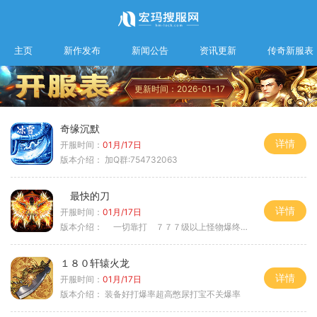
主页
新作发布
新闻公告
资讯更新
传奇新服表
更新时间：2026-01-17
奇缘沉默
详情
开服时间：
01月/17日
版本介绍：
加Q群:754732063
最快的刀
详情
开服时间：
01月/17日
版本介绍：
一切靠打 ７７７级以上怪物爆终极
１８０轩辕火龙
详情
开服时间：
01月/17日
版本介绍：
装备好打爆率超高憋尿打宝不关爆率