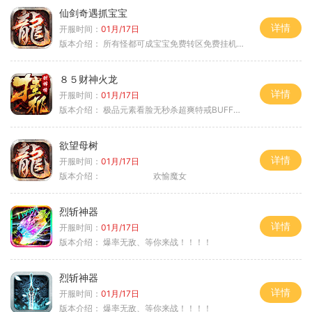
仙剑奇遇抓宝宝
详情
开服时间：
01月/17日
版本介绍：
所有怪都可成宝宝免费转区免费挂机活动
８５财神火龙
详情
开服时间：
01月/17日
版本介绍：
极品元素看脸无秒杀超爽特戒BUFF无合成
欲望母树
详情
开服时间：
01月/17日
版本介绍：
欢愉魔女
烈斩神器
详情
开服时间：
01月/17日
版本介绍：
爆率无敌、等你来战！！！！
烈斩神器
详情
开服时间：
01月/17日
版本介绍：
爆率无敌、等你来战！！！！