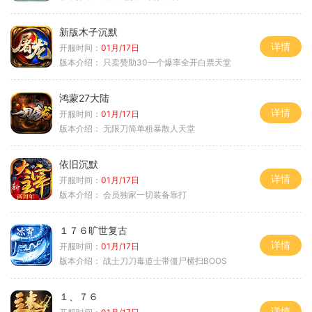
新版木子沉默
详情
开服时间：
01月/17日
版本介绍：
只卖赞助30一个爆率全开白票天堂
鸿蒙27大陆
详情
开服时间：
01月/17日
版本介绍：
无限刀简单粗暴散人天堂
依旧沉默
详情
开服时间：
01月/17日
版本介绍：
会员独家一切装备靠打
１７６旷世复古
详情
开服时间：
01月/17日
版本介绍：
战士刀刀毒道士带僵尸横扫BOOS
１、７６
详情