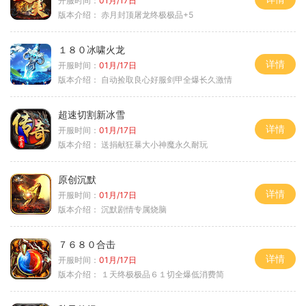
开服时间：
01月/17日
版本介绍：
赤月封顶屠龙终极极品+5
１８０冰啸火龙
详情
开服时间：
01月/17日
版本介绍：
自动捡取良心好服剑甲全爆长久激情
超速切割新冰雪
详情
开服时间：
01月/17日
版本介绍：
送捐献狂暴大小神魔永久耐玩
原创沉默
详情
开服时间：
01月/17日
版本介绍：
沉默剧情专属烧脑
７６８０合击
详情
开服时间：
01月/17日
版本介绍：
１天终极极品６１切全爆低消费简