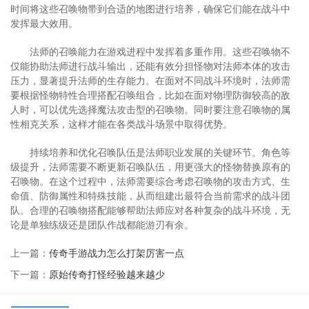
时间将这些召唤物带到合适的地图进行培养，确保它们能在战斗中
发挥最大效用。
法师的召唤能力在游戏进程中发挥着多重作用。这些召唤物不
仅能协助法师进行战斗输出，还能有效分担怪物对法师本体的攻击
压力，显著提升法师的生存能力。在面对不同战斗环境时，法师需
要根据怪物特性合理搭配召唤组合，比如在面对物理防御较高的敌
人时，可以优先选择魔法攻击型的召唤物。同时要注意召唤物的属
性相克关系，这样才能在各类战斗场景中取得优势。
持续培养和优化召唤队伍是法师职业发展的关键环节。角色等
级提升，法师需要不断更新召唤队伍，用更强大的怪物替换原有的
召唤物。在这个过程中，法师需要综合考虑召唤物的攻击方式、生
命值、防御属性和特殊技能，从而组建出最符合当前需求的战斗团
队。合理的召唤物搭配能够帮助法师应对各种复杂的战斗环境，无
论是单独练级还是团队作战都能游刃有余。
上一篇：
传奇手游战力怎么打架厉害一点
下一篇：
原始传奇打怪经验越来越少