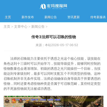
主页
新作发布
新闻公告
资讯更新
传奇新服表
主页
>
文章中心
>
新闻公告
>
传奇3法师可以召唤的怪物
来源：本站
2026-05-17 06:52
法师的召唤能力主要依托于诱惑之光这个核心技能，该技能在
角色达到十三级时可以开始学习，技能等级提升，能够同时控制的
怪物数量也会逐渐增加。初级的诱惑之光只能操控一个目标，当技
能达到专家级别时，最多可以同时支配五个不同类型的怪物。这种
召唤机制并非无条件实现，法师必须确保自身等级高于所要诱惑的
怪物，同时还要考虑怪物种类是否属于可召唤范畴，某些特定类型
的不死族怪物就无法被成功诱惑。