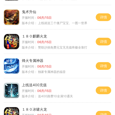
鬼术升仙
详情
开服时间：
06月/15日
版本介绍：
上线就送三个僵尸宝宝、一图一世界
１８０麒麟火龙
详情
开服时间：
06月/15日
版本介绍：
赞助沙捐免费元宝无充值终极全靠打
烽火专属神器
详情
开服时间：
06月/15日
版本介绍：
独家专属神器的福音
上线送400充值
详情
开服时间：
06月/15日
版本介绍：
送400路费10全满10通关
１８０冰啸火龙
详情