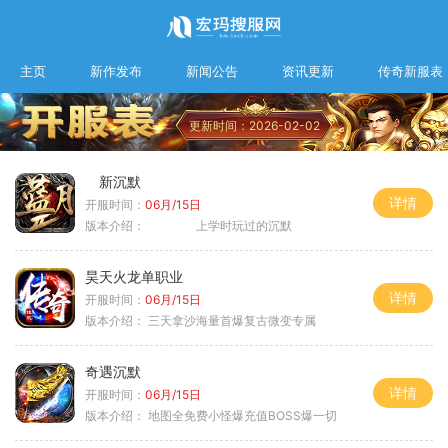
主页
新作发布
新闻公告
资讯更新
传奇新服表
更新时间：2026-02-02
新沉默
详情
开服时间：
06月/15日
版本介绍：
上学时玩过的沉默
昊天火龙单职业
详情
开服时间：
06月/15日
版本介绍：
三天拿沙海量首爆复古微变专属
奇遇沉默
详情
开服时间：
06月/15日
版本介绍：
地图全免费小怪爆充值BOSS爆一切