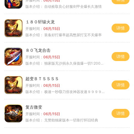
开服时间：
06月/15日
版本介绍：
自动捡取良心好服剑甲全爆长久激情
１８０轩辕火龙
详情
开服时间：
06月/15日
版本介绍：
装备好打爆率超高憋尿打宝不关爆率
８０飞龙合击
详情
开服时间：
06月/15日
版本介绍：
独家版无沙捐永久保值爆一切1:2000回2
超变ＢＴＳＳＳＳ
详情
开服时间：
06月/15日
版本介绍：
极速一秒⑩刀倍攻神器攻速９９９９①挑
复古微变
详情
开服时间：
06月/15日
版本介绍：
无赞助独家版本一切靠打怀旧经典