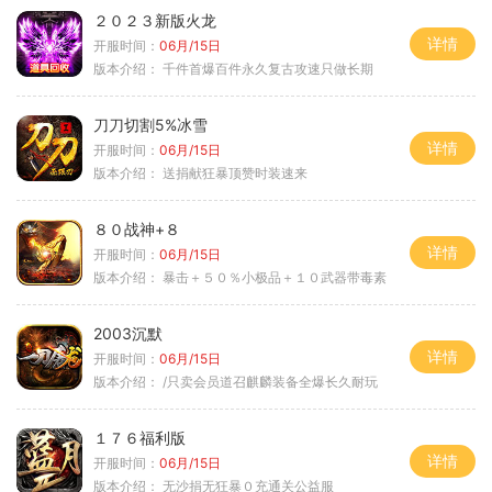
２０２３新版火龙
详情
开服时间：
06月/15日
版本介绍：
千件首爆百件永久复古攻速只做长期
刀刀切割5%冰雪
详情
开服时间：
06月/15日
版本介绍：
送捐献狂暴顶赞时装速来
８０战神+８
详情
开服时间：
06月/15日
版本介绍：
暴击＋５０％小极品＋１０武器带毒素
2003沉默
详情
开服时间：
06月/15日
版本介绍：
/只卖会员道召麒麟装备全爆长久耐玩
１７６福利版
详情
开服时间：
06月/15日
版本介绍：
无沙捐无狂暴０充通关公益服