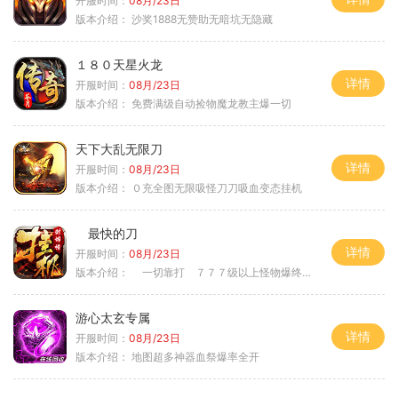
开服时间：
08月/23日
版本介绍：
沙奖1888无赞助无暗坑无隐藏
１８０天星火龙
详情
开服时间：
08月/23日
版本介绍：
免费满级自动捡物魔龙教主爆一切
天下大乱无限刀
详情
开服时间：
08月/23日
版本介绍：
０充全图无限吸怪刀刀吸血变态挂机
最快的刀
详情
开服时间：
08月/23日
版本介绍：
一切靠打 ７７７级以上怪物爆终极
游心太玄专属
详情
开服时间：
08月/23日
版本介绍：
地图超多神器血祭爆率全开