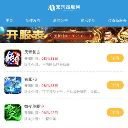
主页
新作发布
新闻公告
资讯更新
传奇新服表
更新时间：2025-08-13
天青复古
详情
开服时间：
08月/23日
版本介绍：
不看网站终身后悔
独家76
详情
开服时间：
08月/23日
版本介绍：
宝宝种类上千，自动成长进阶，天赋培养
微变单职业
详情
开服时间：
08月/23日
版本介绍：
一切全爆