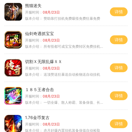
熊猫迷失
详情
开服时间：
08月/23日
版本介绍：
赞助靠打挂机免费吸怪免费狂暴免费
仙剑奇遇抓宝宝
详情
开服时间：
08月/23日
版本介绍：
所有怪都可成宝宝免费转区免费挂机活动
切割Ｘ无限乱爆ＸＸ
详情
开服时间：
08月/23日
版本介绍：
送顶赞送狂暴送自动捡物送自动挂机
１８５王者合击
详情
开服时间：
08月/23日
版本介绍：
一切全爆、散人称霸、装备保值、长期耐玩
1.76金币复古
详情
开服时间：
08月/23日
版本介绍：
赤月好爆内置挂机装备保值自动捡取