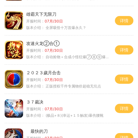
雄霸天下无限刀
详情
开服时间：
07月/30日
版本介绍：
全屏吸怪十万首爆永久？
攻速火龙②合①
详情
开服时间：
07月/30日
版本介绍：
自动捡物＋合成小怪狂爆⑦⑧⑨爆率+９
２０２３歲月合击
详情
开服时间：
07月/30日
版本介绍：
正版授权千件专属物价超稳无坑点
３７裁决
详情
开服时间：
07月/30日
版本介绍：
(极品+８)(幸运+１５触发)暴伤腰靴
最快的刀
详情