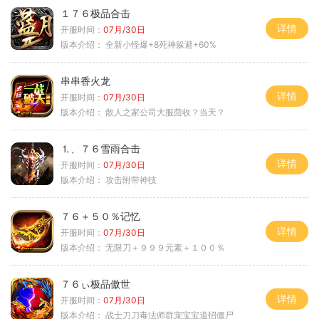
１７６极品合击
详情
开服时间：
07月/30日
版本介绍：
全新小怪爆+8死神躲避+60%
串串香火龙
详情
开服时间：
07月/30日
版本介绍：
散人之家公司大服茴收？当天？
⒈、７６雪雨合击
详情
开服时间：
07月/30日
版本介绍：
攻击附带神技
７６＋５０％记忆
详情
开服时间：
07月/30日
版本介绍：
无限刀＋９９９元素＋１００％
７６ぃ极品傲世
详情
开服时间：
07月/30日
版本介绍：
战士刀刀毒法师群宠宝宝道招僵尸