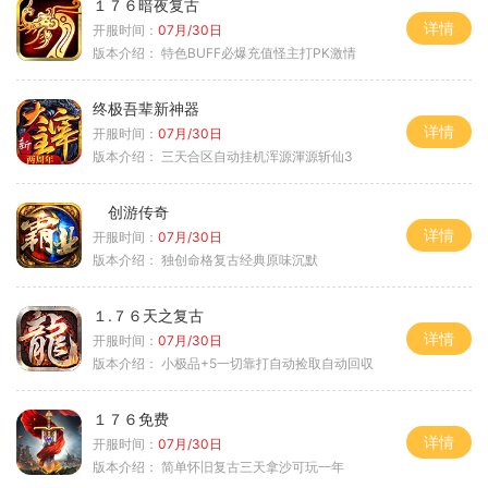
１７６暗夜复古
详情
开服时间：
07月/30日
版本介绍：
特色BUFF必爆充值怪主打PK激情
终极吾辈新神器
详情
开服时间：
07月/30日
版本介绍：
三天合区自动挂机浑源渾源斩仙3
创游传奇
详情
开服时间：
07月/30日
版本介绍：
独创命格复古经典原味沉默
１.７６天之复古
详情
开服时间：
07月/30日
版本介绍：
小极品+5一切靠打自动捡取自动回収
１７６免费
详情
开服时间：
07月/30日
版本介绍：
简单怀旧复古三天拿沙可玩一年