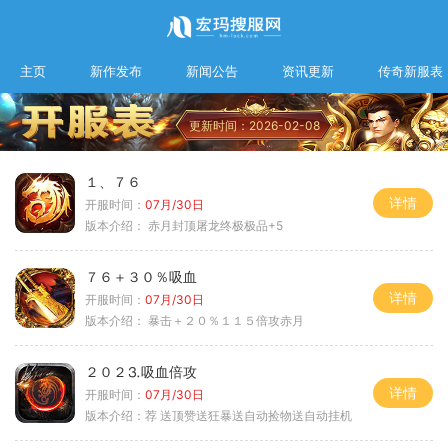
主页
新作发布
新闻公告
资讯更新
传奇新服表
更新时间：2026-02-08
１、７６
详情
开服时间：
07月/30日
版本介绍：
赤月封顶屠龙终极极品+5
７６＋３０％吸血
详情
开服时间：
07月/30日
版本介绍：
暴击＋２０％１１５倍攻赤月
２０２⒊吸血倍攻
详情
开服时间：
07月/30日
版本介绍：
荐 送顶赞送狂暴送自动捡物送自动挂机