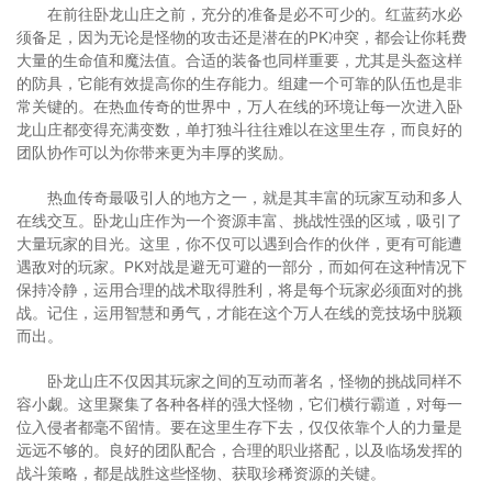
在前往卧龙山庄之前，充分的准备是必不可少的。红蓝药水必
须备足，因为无论是怪物的攻击还是潜在的PK冲突，都会让你耗费
大量的生命值和魔法值。合适的装备也同样重要，尤其是头盔这样
的防具，它能有效提高你的生存能力。组建一个可靠的队伍也是非
常关键的。在热血传奇的世界中，万人在线的环境让每一次进入卧
龙山庄都变得充满变数，单打独斗往往难以在这里生存，而良好的
团队协作可以为你带来更为丰厚的奖励。
热血传奇最吸引人的地方之一，就是其丰富的玩家互动和多人
在线交互。卧龙山庄作为一个资源丰富、挑战性强的区域，吸引了
大量玩家的目光。这里，你不仅可以遇到合作的伙伴，更有可能遭
遇敌对的玩家。PK对战是避无可避的一部分，而如何在这种情况下
保持冷静，运用合理的战术取得胜利，将是每个玩家必须面对的挑
战。记住，运用智慧和勇气，才能在这个万人在线的竞技场中脱颖
而出。
卧龙山庄不仅因其玩家之间的互动而著名，怪物的挑战同样不
容小觑。这里聚集了各种各样的强大怪物，它们横行霸道，对每一
位入侵者都毫不留情。要在这里生存下去，仅仅依靠个人的力量是
远远不够的。良好的团队配合，合理的职业搭配，以及临场发挥的
战斗策略，都是战胜这些怪物、获取珍稀资源的关键。