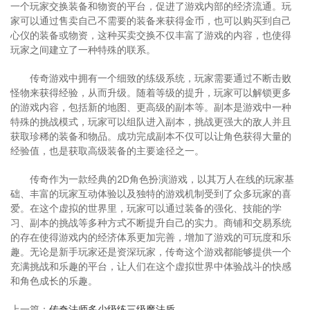
一个玩家交换装备和物资的平台，促进了游戏内部的经济流通。玩
家可以通过售卖自己不需要的装备来获得金币，也可以购买到自己
心仪的装备或物资，这种买卖交换不仅丰富了游戏的内容，也使得
玩家之间建立了一种特殊的联系。
传奇游戏中拥有一个细致的练级系统，玩家需要通过不断击败
怪物来获得经验，从而升级。随着等级的提升，玩家可以解锁更多
的游戏内容，包括新的地图、更高级的副本等。副本是游戏中一种
特殊的挑战模式，玩家可以组队进入副本，挑战更强大的敌人并且
获取珍稀的装备和物品。成功完成副本不仅可以让角色获得大量的
经验值，也是获取高级装备的主要途径之一。
传奇作为一款经典的2D角色扮演游戏，以其万人在线的玩家基
础、丰富的玩家互动体验以及独特的游戏机制受到了众多玩家的喜
爱。在这个虚拟的世界里，玩家可以通过装备的强化、技能的学
习、副本的挑战等多种方式不断提升自己的实力。商铺和交易系统
的存在使得游戏内的经济体系更加完善，增加了游戏的可玩度和乐
趣。无论是新手玩家还是资深玩家，传奇这个游戏都能够提供一个
充满挑战和乐趣的平台，让人们在这个虚拟世界中体验战斗的快感
和角色成长的乐趣。
上一篇：
传奇法师多少级练三级魔法盾