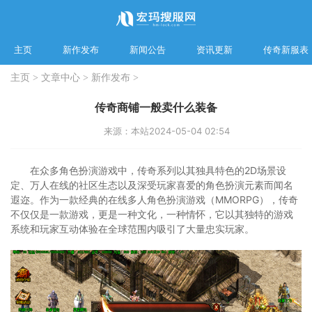
主页
新作发布
新闻公告
资讯更新
传奇新服表
主页
>
文章中心
>
新作发布
>
传奇商铺一般卖什么装备
来源：本站
2024-05-04 02:54
在众多角色扮演游戏中，传奇系列以其独具特色的2D场景设
定、万人在线的社区生态以及深受玩家喜爱的角色扮演元素而闻名
遐迩。作为一款经典的在线多人角色扮演游戏（MMORPG），传奇
不仅仅是一款游戏，更是一种文化，一种情怀，它以其独特的游戏
系统和玩家互动体验在全球范围内吸引了大量忠实玩家。