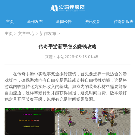
主页
新作发布
新闻公告
资讯更新
传奇新服表
主页
>
文章中心
>
新作发布
>
传奇手游新手怎么赚钱攻略
来源：本站
2026-05-15 01:45
在传奇手游中实现零氪金搬砖赚钱，首先要选择一款适合的游
戏版本，确保游戏内有自由交易系统或支持自由摆摊功能，这是将
游戏内收益转化为实际收入的基础。游戏内的装备和材料需要能够
自由流通，这样辛勤付出才能获得回报，避免时间白费。版本最好
稳定且开区节奏平缓，以便有充足时间积累资源。